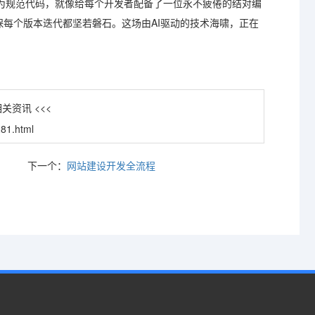
为规范代码，就像给每个开发者配备了一位永不疲倦的结对编
保每个版本迭代都坚若磐石。这场由AI驱动的技术海啸，正在
关资讯 <<<
81.html
下一个：
网站建设开发全流程