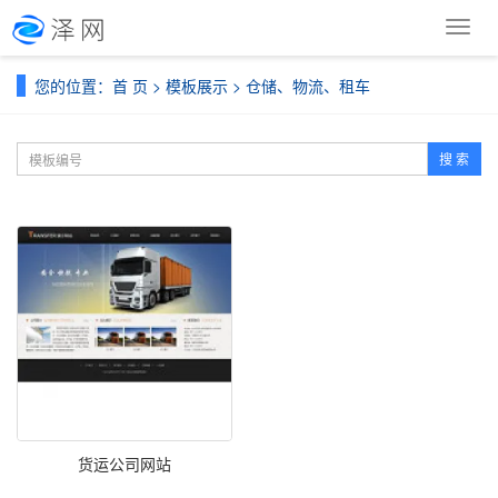
导
航
菜
您的位置：
首 页
>
模板展示
>
仓储、物流、租车
单
搜 索
货运公司网站