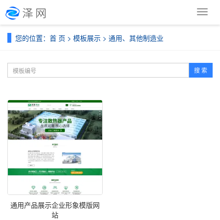
导
航
菜
您的位置：
首 页
>
模板展示
>
通用、其他制造业
单
搜 索
通用产品展示企业形象模版网
站