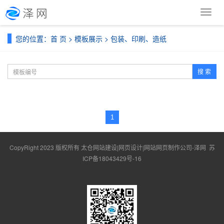
导
航
菜
您的位置：
首 页
>
模板展示
>
包装、印刷、造纸
单
搜 索
1
CopyRight 2023 版权所有 太仓网站建设|网页设计|网站网页制作公司-泽网
苏
ICP备18043429号-16