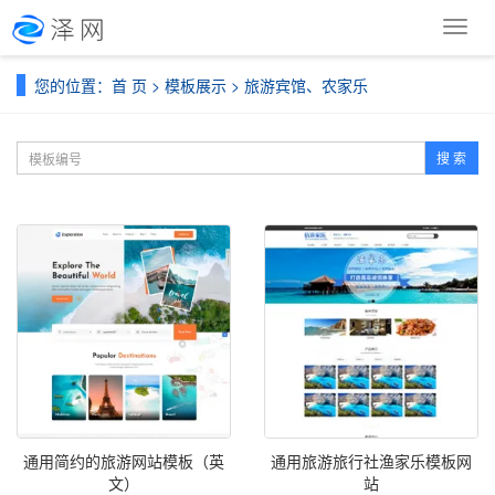
导
航
菜
您的位置：
首 页
>
模板展示
>
旅游宾馆、农家乐
单
搜 索
通用简约的旅游网站模板（英
通用旅游旅行社渔家乐模板网
文）
站