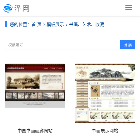
导
航
菜
您的位置：
首 页
>
模板展示
>
书画、艺术、收藏
单
搜 索
中国书画画廊网站
书画展示网站